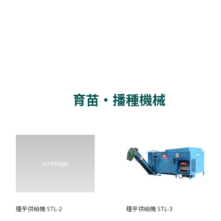
育苗・播種機械
種芋供給機 STL-2
種芋供給機 STL-3